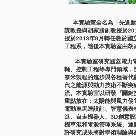
本實驗室全名為「先進
謀教授與胡家勝副教授於20
授於2013年8月轉任教於
工程系，隨後本實驗室由胡
本實驗室研究涵蓋電力電
輛、控制工程等專門領域，
奈米製程的進步與各種替代
代之能源與動力技術不斷突
流。本實驗室以研發『關鍵
重點放在：太陽能與風力發
電動車馬達設計、智慧儀表
進、自走機器人、3D創意
機車混和電源管理系統、運
許研究成果將對學術理論與