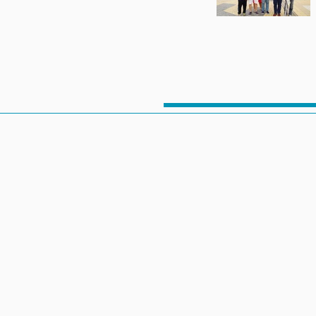
顏維謀 榮譽教授
碩