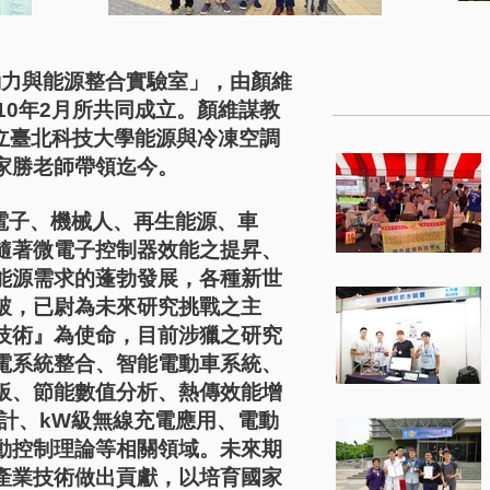
動力與能源整合實驗室」，由顏維
10年2月所共同成立。顏維謀教
國立臺北科技大學能源與冷凍空調
家勝老師帶領迄今。
子、機械人、再生能源、車
隨著微電子控制器效能之提昇、
能源需求的蓬勃發展，各種新世
破，已尉為未來研究挑戰之主
技術』為使命，目前涉獵之研究
電系統整合、智能電動車系統、
板、節能數值分析、熱傳效能增
設計、kW級無線充電應用、電動
動控制理論等相關領域。未來期
產業技術做出貢獻，以培育國家